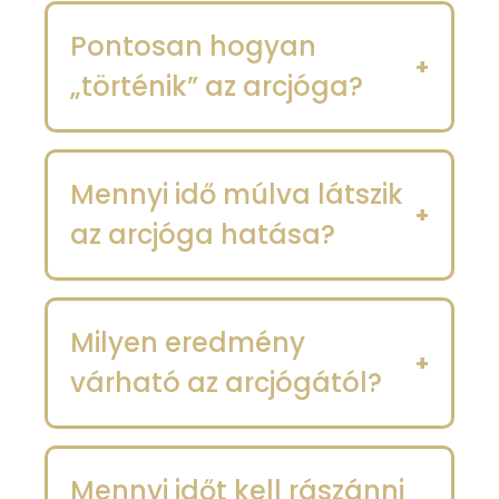
Pontosan hogyan
„történik” az arcjóga?
Mennyi idő múlva látszik
az arcjóga hatása?
Milyen eredmény
várható az arcjógától?
Mennyi időt kell rászánni