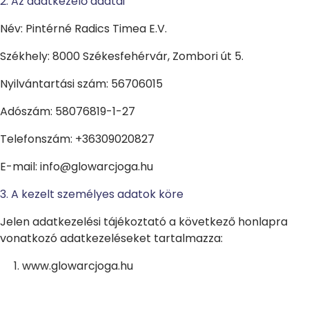
2. Az adatkezelő adatai
Név: Pintérné Radics Timea E.V.
Székhely: 8000 Székesfehérvár, Zombori út 5.
Nyilvántartási szám: 56706015
Adószám: 58076819-1-27
Telefonszám: +36309020827
E-mail: info@glowarcjoga.hu
3. A kezelt személyes adatok köre
Jelen adatkezelési tájékoztató a következő honlapra
vonatkozó adatkezeléseket tartalmazza:
www.glowarcjoga.hu