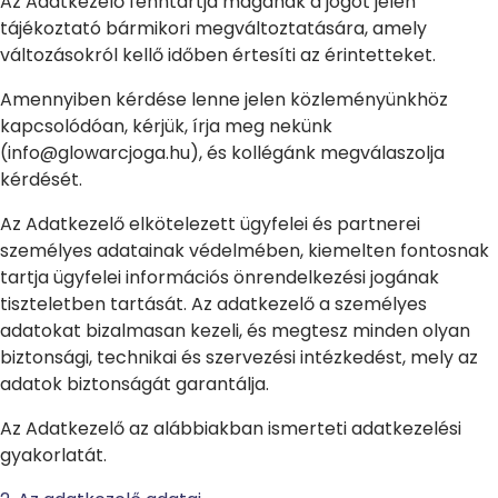
Az Adatkezelő fenntartja magának a jogot jelen
tájékoztató bármikori megváltoztatására, amely
változásokról kellő időben értesíti az érintetteket.
Amennyiben kérdése lenne jelen közleményünkhöz
kapcsolódóan, kérjük, írja meg nekünk
(info@glowarcjoga.hu), és kollégánk megválaszolja
kérdését.
Az Adatkezelő elkötelezett ügyfelei és partnerei
személyes adatainak védelmében, kiemelten fontosnak
tartja ügyfelei információs önrendelkezési jogának
tiszteletben tartását. Az adatkezelő a személyes
adatokat bizalmasan kezeli, és megtesz minden olyan
biztonsági, technikai és szervezési intézkedést, mely az
adatok biztonságát garantálja.
Az Adatkezelő az alábbiakban ismerteti adatkezelési
gyakorlatát.