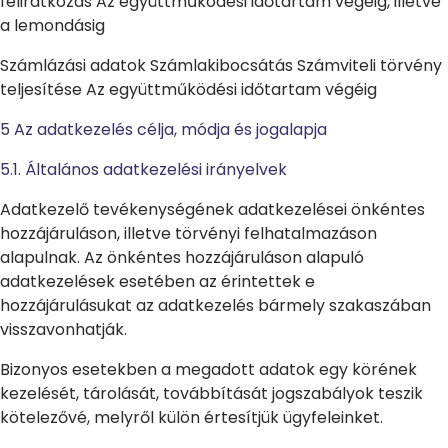
feliratkozás Az együttműködési időtartam végéig, illetve
a lemondásig
Számlázási adatok Számlakibocsátás Számviteli törvény
teljesítése Az együttműködési időtartam végéig
5 Az adatkezelés célja, módja és jogalapja
5.1. Általános adatkezelési irányelvek
Adatkezelő tevékenységének adatkezelései önkéntes
hozzájáruláson, illetve törvényi felhatalmazáson
alapulnak. Az önkéntes hozzájáruláson alapuló
adatkezelések esetében az érintettek e
hozzájárulásukat az adatkezelés bármely szakaszában
visszavonhatják.
Bizonyos esetekben a megadott adatok egy körének
kezelését, tárolását, továbbítását jogszabályok teszik
kötelezővé, melyről külön értesítjük ügyfeleinket.