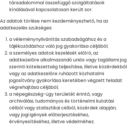
társadalommal összefüggő szolgáltatások
kínálásával kapcsolatosan került sor.
Az adatok törlése nem kezdeményezhető, ha az
adatkezelés szükséges:
a véleménynyilvánítás szabadságához és a
tájékozódáshoz való jog gyakorlása céljából;
a személyes adatok kezelését előíró, az
adatkezelőre alkalmazandó uniós vagy tagállami jog
szerinti kötelezettség teljesítése, illetve közérdekből
vagy az adatkezelőre ruházott közhatalmi
jogosítvány gyakorlása keretében végzett feladat
végrehajtása céljából;
a népegészség-ügy területét érintő, vagy
archiválási, tudományos és történelmi kutatási
célból vagy statisztikai célból, közérdek alapján;
vagy jogi igények előterjesztéséhez,
érvényesítéséhez, illetve védelméhez.