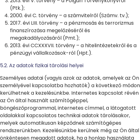
2013. évi V. törvény – a Polgári Törvénykönyvről
(Ptk.);
2000. évi C. törvény – a számvitelről (Számv. tv.);
2017. évi LIII. törvény – a pénzmosás és terrorizmus
finanszírozása megelőzéséről és
megakadályozásáról (Pmt.);
2013. évi CCXXXVII. törvény – a hitelintézetekről és a
pénzügyi vállalkozások-ról (Hpt.).
5.2. Az adatok fizikai tárolási helyei
Személyes adatai (vagyis azok az adatok, amelyek az Ön
személyével kapcsolatba hozhatók) a következő módon
kerülhetnek a kezelésünkbe. Internetes kapcsolat révén
az Ön által használt számítógéppel,
böngészőprogrammal, internetes címmel, a látogatott
oldalakkal kapcsolatos technikai adatok tárolásakor,
melyek automatikusan képződnek számítógépes
rendszerünkben. Kezelésünkbe kerülnek még az Ön által
önkéntesen megadott adatok, ha a honlap használata