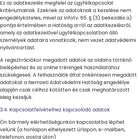
Ez az adatkezelés megfelel az ügyfélkapcsolat
kritériumainak. Ezeknek az adatoknak a kezelése nem
engedélyköteles, mivel az Infotv. 65. § (3) bekezdés a)
pontja értelmében a Hatóság arról az adatkezelésről,
amely az adatkezelővel ügyfélkapcsolatban álló
személyek adataira vonatkozik, nem vezet adatvédelmi
nyilvántartást.
A regisztrációkor megadott adatok az oldalra történő
belépéshez és az online tréningek használatához
szükségesek. A felhasználók által önkéntesen megadott
adatokat a Nemzeti Adatvédelmi Hatóság engedélye
alapján csak célhoz kötötten és csak meghatározott
ideig kezeljük.
3.4. Kapcsolatfelvételhez kapcsolódó adatok
Ön bármely elérhetőségünkön kapcsolatba léphet
velünk (a honlapon elhelyezett űrlapon, e-mailben,
telefonon, postai úton)