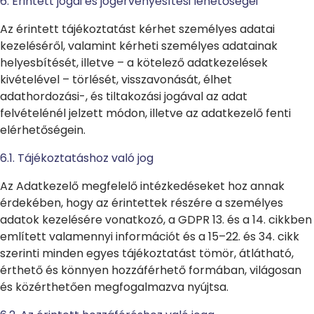
6. Érintett jogai és jogérvényesítési lehetőségei
Az érintett tájékoztatást kérhet személyes adatai
kezeléséről, valamint kérheti személyes adatainak
helyesbítését, illetve – a kötelező adatkezelések
kivételével – törlését, visszavonását, élhet
adathordozási-, és tiltakozási jogával az adat
felvételénél jelzett módon, illetve az adatkezelő fenti
elérhetőségein.
6.1. Tájékoztatáshoz való jog
Az Adatkezelő megfelelő intézkedéseket hoz annak
érdekében, hogy az érintettek részére a személyes
adatok kezelésére vonatkozó, a GDPR 13. és a 14. cikkben
említett valamennyi információt és a 15–22. és 34. cikk
szerinti minden egyes tájékoztatást tömör, átlátható,
érthető és könnyen hozzáférhető formában, világosan
és közérthetően megfogalmazva nyújtsa.