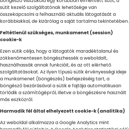
böngésző visszaküld egy korábban elmentett sütit, a
sütit kezelő szolgáltatónak lehetősége van
összekapcsolni a felhasználó aktuális látogatását a
korábbiakkal, de kizárólag a saját tartalma tekintetében.
Feltétlenül szükséges, munkamenet (session)
cookie-k
Ezen sütik célja, hogy a látogatók maradéktalanul és
zökkenőmentesen böngészhessék a weboldalt,
használhassák annak funkcióit, és az ott elérhető
szolgáltatásokat. Az ilyen típusú sütik érvényességi ideje
a munkamenet (böngészés) befejezéséig tart, a
böngésző bezárásával a sütik e fajtája automatikusan
törlődik a számítógépről, illetve a böngészésre használt
más eszközről.
Harmadik fél által elhelyezett cookie-k (analitika)
Az weboldal alkalmazza a Google Analytics mint