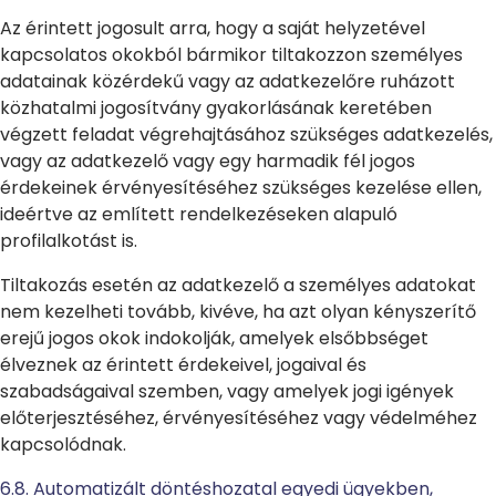
Az érintett jogosult arra, hogy a saját helyzetével
kapcsolatos okokból bármikor tiltakozzon személyes
adatainak közérdekű vagy az adatkezelőre ruházott
közhatalmi jogosítvány gyakorlásának keretében
végzett feladat végrehajtásához szükséges adatkezelés,
vagy az adatkezelő vagy egy harmadik fél jogos
érdekeinek érvényesítéséhez szükséges kezelése ellen,
ideértve az említett rendelkezéseken alapuló
profilalkotást is.
Tiltakozás esetén az adatkezelő a személyes adatokat
nem kezelheti tovább, kivéve, ha azt olyan kényszerítő
erejű jogos okok indokolják, amelyek elsőbbséget
élveznek az érintett érdekeivel, jogaival és
szabadságaival szemben, vagy amelyek jogi igények
előterjesztéséhez, érvényesítéséhez vagy védelméhez
kapcsolódnak.
6.8. Automatizált döntéshozatal egyedi ügyekben,