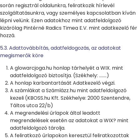
során regisztrál oldalunkra, feliratkozik hírlevél
szolgáltatásunkra, vagy személyes kapcsolatban kíván
lépni velünk. Ezen adatokhoz mint adatfeldolgozó
kizárólag Pintérné Radics Timea E.V. mint adatkezelő fér
hozzá.
5.3. Adattovábbítás, adatfeldogozás, az adatokat
megismerők köre
A glowarcjoga.hu honlap tárhelyét a
WIX
. mint
adatfeldolgozó biztosítja. (Székhely:
……..
)
A honlap karbantartását Adatkezelő végzi.
A számlákat a Számlázz.hu mint adatfeldolgozó
kezeli (KBOSS.hu Kft. Székhelye: 2000 Szentendre,
Táltos utca 22/b)
A megrendelési űrlapok által leadott
megrendelések esetén az adatokat a
WIX?
mint
adatfeldolgozó tárolja.
A feliratkozó űrlapokon keresztül feliratkozottak