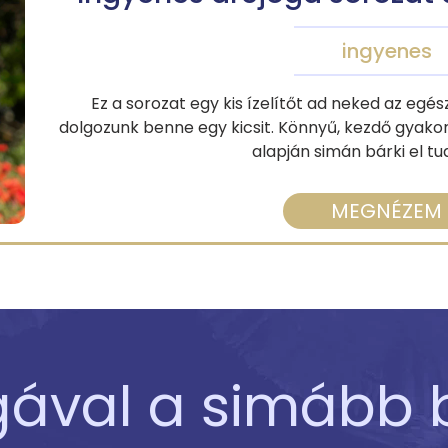
ingyenes
Ez a sorozat egy kis ízelítőt ad neked az egé
dolgozunk benne egy kicsit. Könnyű, kezdő gyakor
alapján simán bárki el tu
MEGNÉZEM
gával a simább b