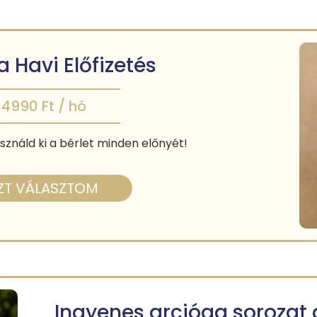
 Havi Előfizetés
4990 Ft / hó
sználd ki a bérlet minden előnyét!
ZT VÁLASZTOM
Ingyenes arcjóga soroza