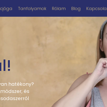
rcjóga
Tanfolyamok
Rólam
Blog
Kapcsola
l!
lyan hatékony?
 módszer, és
sodaszerről