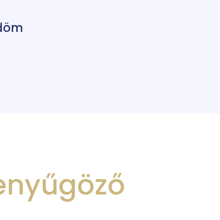
ldöm
lenyűgöző