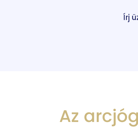
Írj
Az arcjó