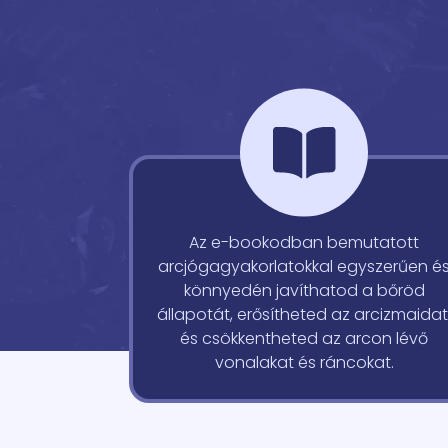
Az e-bookodban bemutatott
arcjógagyakorlatokkal egyszerűen é
könnyedén javíthatod a bőröd
állapotát, erősítheted az arcizmaidat
és csökkentheted az arcon lévő
vonalakat és ráncokat.