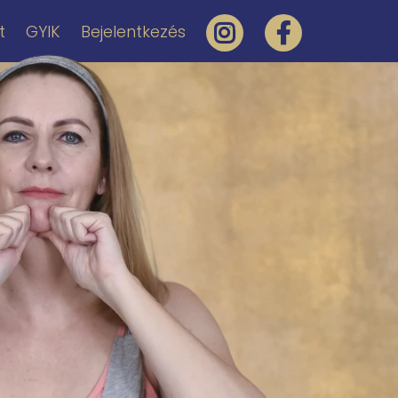
t
GYIK
Bejelentkezés