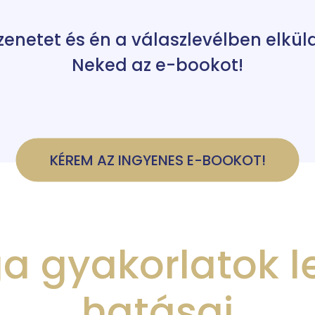
 üzenetet és én a válaszlevélben elkü
Neked az e-bookot!
KÉREM AZ INGYENES E-BOOKOT!
ga gyakorlatok 
hatásai