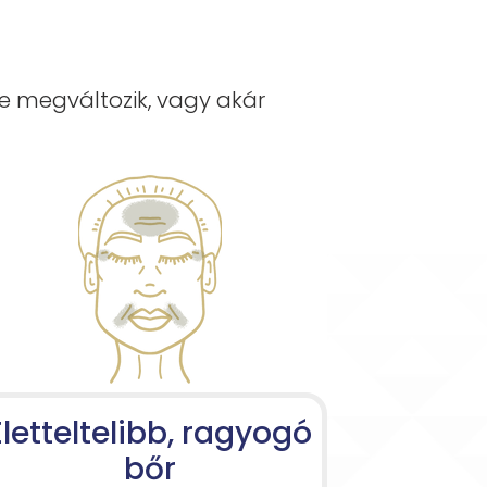
ge megváltozik, vagy akár
Életteltelibb, ragyogó
bőr