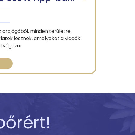
sz arcjógából, minden területre
latok lesznek, amelyeket a videók
d végezni.
őrért!