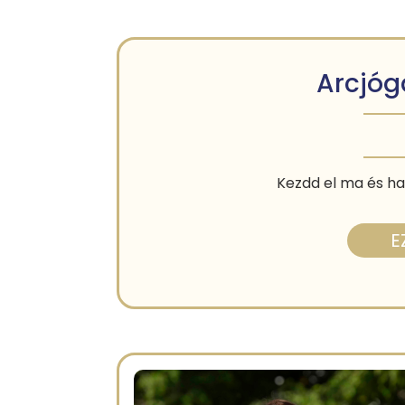
Arcjóga
Kezdd el ma és ha
E