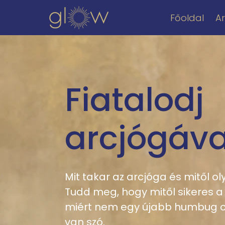
A
Főoldal
Fiatalodj
arcjógáva
Mit takar az arcjóga és mitől o
Tudd meg, hogy mitől sikeres a
miért nem egy újabb humbug c
van szó.