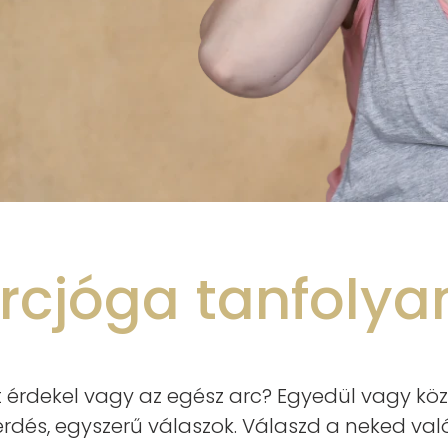
rcjóga tanfoly
t érdekel vagy az egész arc? Egyedül vagy k
érdés, egyszerű válaszok. Válaszd a neked való