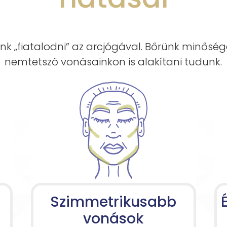
k „fiatalodni” az arcjógával. Bőrünk minősé
nemtetsző vonásainkon is alakítani tudunk.
Szimmetrikusabb
vonások