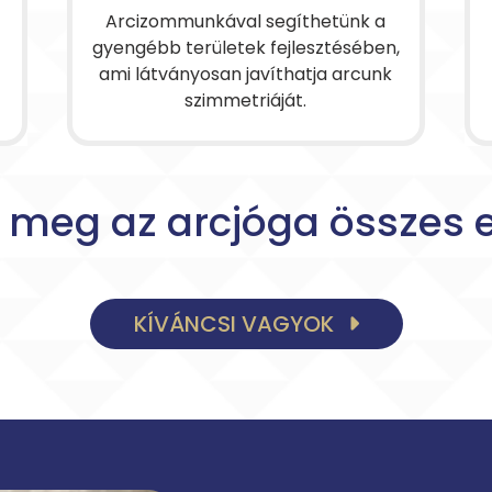
Arcizommunkával segíthetünk a
gyengébb területek fejlesztésében,
ami látványosan javíthatja arcunk
szimmetriáját.
 meg az arcjóga összes e
KÍVÁNCSI VAGYOK