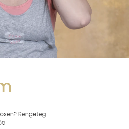
am
özösen? Rengeteg
t!